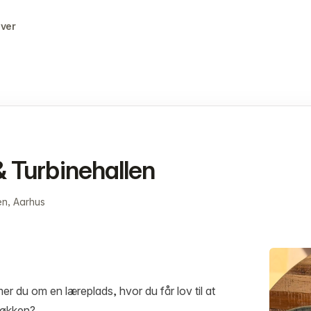
ever
& Turbinehallen
en, Aarhus
 du om en læreplads, hvor du får lov til at
 køkken?