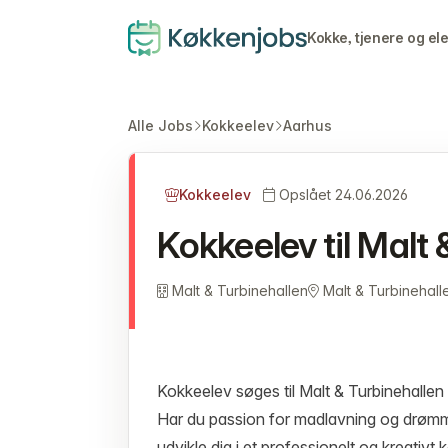
Kokke, tjenere og el
Alle Jobs
Kokkeelev
Aarhus
Kokkeelev
Opslået 24.06.2026
Kokkeelev til Malt 
Malt & Turbinehallen
Malt & Turbinehall
Kokkeelev søges til Malt & Turbinehallen
Har du passion for madlavning og drømmer
udvikle dig i et professionelt og kreativt