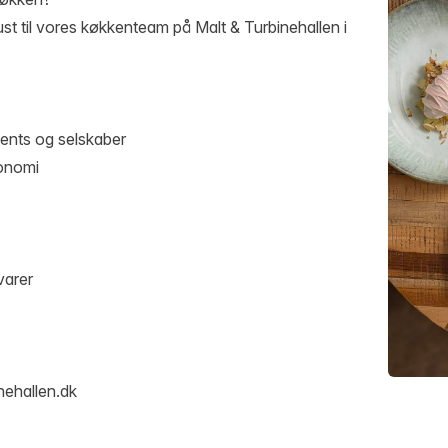
st til vores køkkenteam på Malt & Turbinehallen i
vents og selskaber
ronomi
varer
nehallen.dk