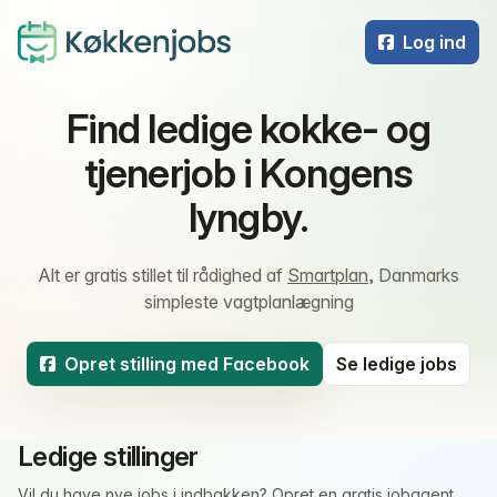
Log ind
Find ledige kokke- og
tjenerjob i Kongens
lyngby.
Alt er gratis stillet til rådighed af
Smartplan
, Danmarks
simpleste vagtplanlægning
Opret stilling med Facebook
Se ledige jobs
Ledige stillinger
Vil du have nye jobs i indbakken?
Opret en gratis jobagent
.