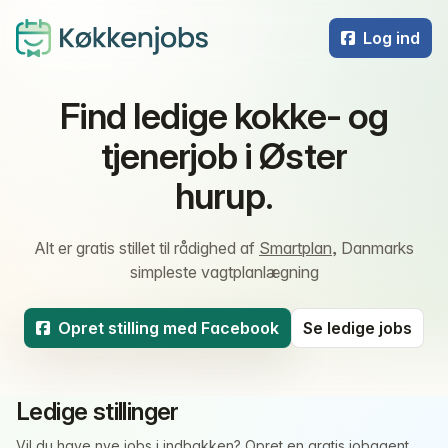
Log ind
Find ledige kokke- og
tjenerjob i Øster
hurup.
Alt er gratis stillet til rådighed af
Smartplan
, Danmarks
simpleste vagtplanlægning
Opret stilling med Facebook
Se ledige jobs
Ledige stillinger
Vil du have nye jobs i indbakken?
Opret en gratis jobagent
.