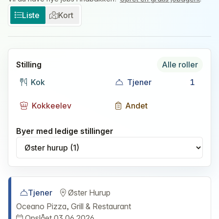
Liste
Kort
Stilling
Alle roller
Kok
Tjener
1
Kokkeelev
Andet
Byer med ledige stillinger
Vælg by
Tjener
Øster Hurup
Oceano Pizza, Grill & Restaurant
Opslået 03.06.2026