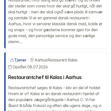
restauranter, hvor alting skal gå stærkt. Og så findes
der steder som vores hvor der skal gå hurtigt, når det
skal hurtigt - men der skal også være plads til samvær
og samtale Vi er en gammel dansk restaurant i
Aarhus, hvor vi serverer klassisk dansk mad, kolde øl
og snaps – og hvor gæsterne kommer igen for den
gode mad, den personlige service og den særlige
stemn…
Tjener
Aarhus
Restaurant Kalas
Opslået 08.07.2026
Restaurantchef til Kalas i Aarhus
Restaurantchef søges til Kalas - bliv en del af holdet
Hvem er vi? Kalas er en dansk restaurant i hjertet af
den populære Jægergårdsgade i Aarhus C. Vi har
åbent til både frokost og aften alle ugens dage, og vi