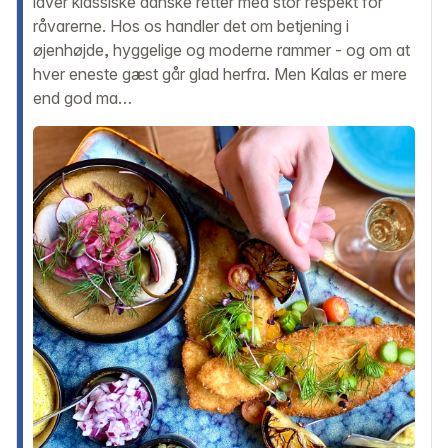
laver klassiske danske retter med stor respekt for
råvarerne. Hos os handler det om betjening i
øjenhøjde, hyggelige og moderne rammer - og om at
hver eneste gæst går glad herfra. Men Kalas er mere
end god ma…