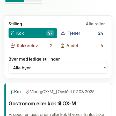
Stilling
Alle roller
Kok
47
Tjener
24
Kokkeelev
2
Andet
6
Byer med ledige stillinger
Vælg by
Kok
Viborg
OX-M
Opslået 07.08.2026
Gastronom eller kok til OX-M
Vi søger en gastronom eller kok til vores fantastiske