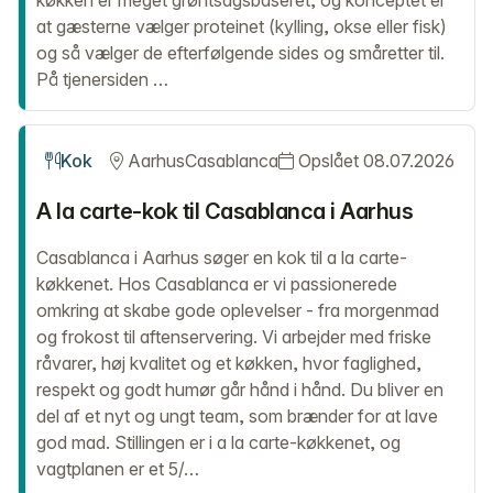
køkken er meget grøntsagsbaseret, og konceptet er
at gæsterne vælger proteinet (kylling, okse eller fisk)
og så vælger de efterfølgende sides og småretter til.
På tjenersiden …
Kok
Aarhus
Casablanca
Opslået 08.07.2026
A la carte-kok til Casablanca i Aarhus
Casablanca i Aarhus søger en kok til a la carte-
køkkenet. Hos Casablanca er vi passionerede
omkring at skabe gode oplevelser - fra morgenmad
og frokost til aftenservering. Vi arbejder med friske
råvarer, høj kvalitet og et køkken, hvor faglighed,
respekt og godt humør går hånd i hånd. Du bliver en
del af et nyt og ungt team, som brænder for at lave
god mad. Stillingen er i a la carte-køkkenet, og
vagtplanen er et 5/…