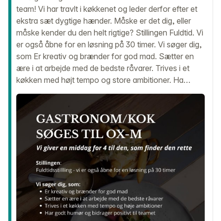
team! Vi har travlt i køkkenet og leder derfor efter et
ekstra sæt dygtige hænder. Måske er det dig, eller
måske kender du den helt rigtige? Stillingen Fuldtid. Vi
er også åbne for en løsning på 30 timer. Vi søger dig,
som Er kreativ og brænder for god mad. Sætter en
ære i at arbejde med de bedste råvarer. Trives i et
køkken med højt tempo og store ambitioner. Ha…