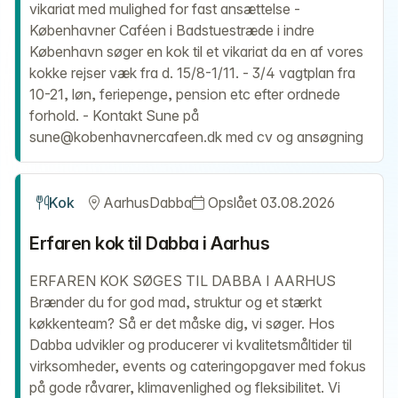
vikariat med mulighed for fast ansættelse -
Københavner Caféen i Badstuestræde i indre
København søger en kok til et vikariat da en af vores
kokke rejser væk fra d. 15/8-1/11. - 3/4 vagtplan fra
10-21, løn, feriepenge, pension etc efter ordnede
forhold. - Kontakt Sune på
sune@kobenhavnercafeen.dk med cv og ansøgning
Kok
Aarhus
Dabba
Opslået 03.08.2026
Erfaren kok til Dabba i Aarhus
ERFAREN KOK SØGES TIL DABBA I AARHUS
Brænder du for god mad, struktur og et stærkt
køkkenteam? Så er det måske dig, vi søger. Hos
Dabba udvikler og producerer vi kvalitetsmåltider til
virksomheder, events og cateringopgaver med fokus
på gode råvarer, klimavenlighed og fleksibilitet. Vi