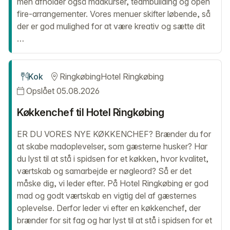
men afholder også madkurser, teambuilding og open
fire-arrangementer. Vores menuer skifter løbende, så
der er god mulighed for at være kreativ og sætte dit
…
Kok
Ringkøbing
Hotel Ringkøbing
Opslået 05.08.2026
Køkkenchef til Hotel Ringkøbing
ER DU VORES NYE KØKKENCHEF? Brænder du for
at skabe madoplevelser, som gæsterne husker? Har
du lyst til at stå i spidsen for et køkken, hvor kvalitet,
værtskab og samarbejde er nøgleord? Så er det
måske dig, vi leder efter. På Hotel Ringkøbing er god
mad og godt værtskab en vigtig del af gæsternes
oplevelse. Derfor leder vi efter en køkkenchef, der
brænder for sit fag og har lyst til at stå i spidsen for et