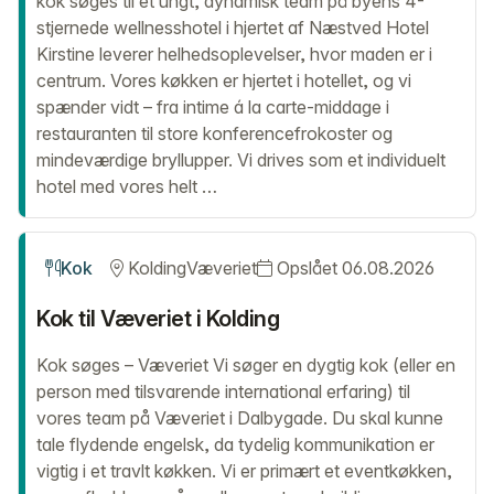
kok søges til et ungt, dynamisk team på byens 4-
stjernede wellnesshotel i hjertet af Næstved Hotel
Kirstine leverer helhedsoplevelser, hvor maden er i
centrum. Vores køkken er hjertet i hotellet, og vi
spænder vidt – fra intime á la carte-middage i
restauranten til store konferencefrokoster og
mindeværdige bryllupper. Vi drives som et individuelt
hotel med vores helt …
Kok
Kolding
Væveriet
Opslået 06.08.2026
Kok til Væveriet i Kolding
Kok søges – Væveriet Vi søger en dygtig kok (eller en
person med tilsvarende international erfaring) til
vores team på Væveriet i Dalbygade. Du skal kunne
tale flydende engelsk, da tydelig kommunikation er
vigtig i et travlt køkken. Vi er primært et eventkøkken,